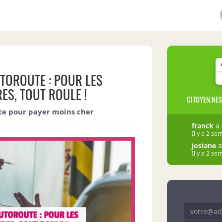
UTOROUTE : POUR LES
ES, TOUT ROULE !
CITOYEN.NES
te pour payer moins cher
franck
a 
Il y a 2 se
josiane
a
Il y a 2 se
sandrine
Il y a 2 se