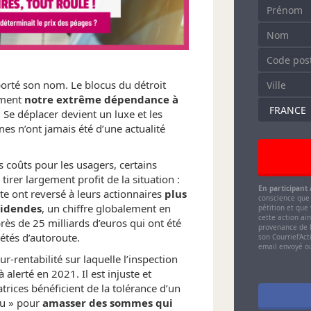
LAISSER CE C
 porté son nom. Le blocus du détroit
ement
notre extrême dépendance à
. Se déplacer devient un luxe et les
unes n’ont jamais été d’une actualité
 coûts pour les usagers, certains
irer largement profit de la situation :
En participant 
te ont reversé à leurs actionnaires
plus
conscience que 
videndes
, un chiffre globalement en
pétition et que
cette action ain
ès de 25 milliards d’euros qui ont été
provenance de l
étés d’autoroute.
son Courriel’A
email envoyé 
ur-rentabilité sur laquelle l’inspection
 alerté en 2021. Il est injuste et
rices bénéficient de la tolérance d’un
u » pour
amasser des sommes qui