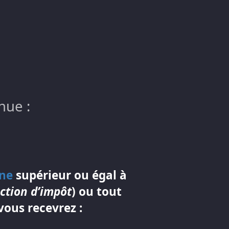
nue :
gne
supérieur ou égal à
ction d’impôt
) ou tout
 vous recevrez :