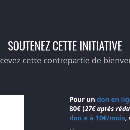
SOUTENEZ CETTE INITIATIVE
ecevez cette contrepartie de bienve
Pour un
don en li
80€ (
27€ après rédu
don ≥ à 10€/mois
,